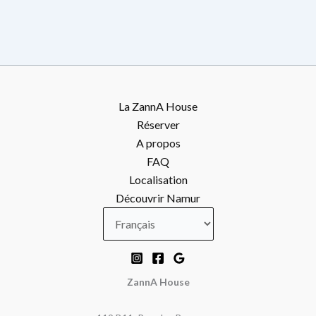
culturel
vivant
au
cœur
de
La ZannA House
la
Réserver
confluence
A propos
FAQ
Localisation
Découvrir Namur
ZannA House