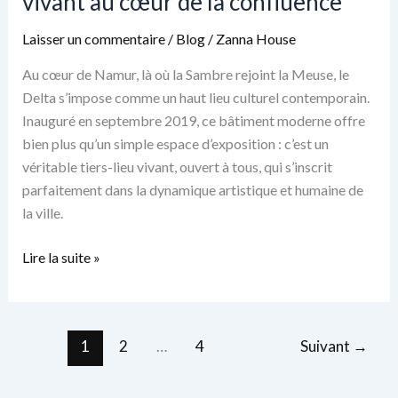
vivant au cœur de la confluence
Laisser un commentaire
/
Blog
/
Zanna House
Au cœur de Namur, là où la Sambre rejoint la Meuse, le
Delta s’impose comme un haut lieu culturel contemporain.
Inauguré en septembre 2019, ce bâtiment moderne offre
bien plus qu’un simple espace d’exposition : c’est un
véritable tiers-lieu vivant, ouvert à tous, qui s’inscrit
parfaitement dans la dynamique artistique et humaine de
la ville.
Le
Lire la suite »
Delta
à
Namur
1
2
…
4
Suivant
→
:
un
lieu