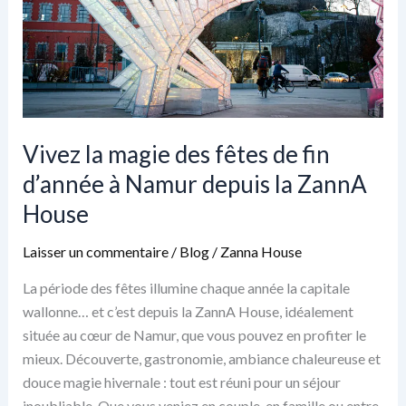
deux
pas
de
la
ZannA
House
Vivez la magie des fêtes de fin
d’année à Namur depuis la ZannA
House
Laisser un commentaire
/
Blog
/
Zanna House
La période des fêtes illumine chaque année la capitale
wallonne… et c’est depuis la ZannA House, idéalement
située au cœur de Namur, que vous pouvez en profiter le
mieux. Découverte, gastronomie, ambiance chaleureuse et
douce magie hivernale : tout est réuni pour un séjour
inoubliable. Que vous veniez en couple, en famille ou entre