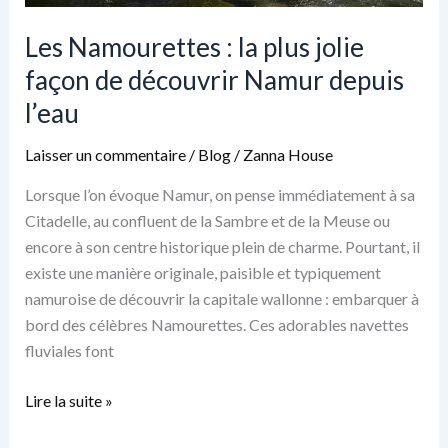
cité
où
Les Namourettes : la plus jolie
il
façon de découvrir Namur depuis
fait
l’eau
bon
flâner
Laisser un commentaire
/
Blog
/
Zanna House
Lorsque l’on évoque Namur, on pense immédiatement à sa
Citadelle, au confluent de la Sambre et de la Meuse ou
encore à son centre historique plein de charme. Pourtant, il
existe une manière originale, paisible et typiquement
namuroise de découvrir la capitale wallonne : embarquer à
bord des célèbres Namourettes. Ces adorables navettes
fluviales font
Les
Lire la suite »
Namourettes