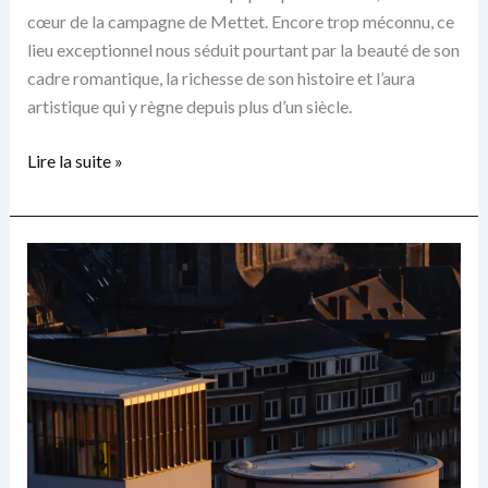
cœur de la campagne de Mettet. Encore trop méconnu, ce
lieu exceptionnel nous séduit pourtant par la beauté de son
cadre romantique, la richesse de son histoire et l’aura
artistique qui y règne depuis plus d’un siècle.
Le
Lire la suite »
Château
de
Thozée
:
joyau
caché
sur
les
traces
de
Félicien