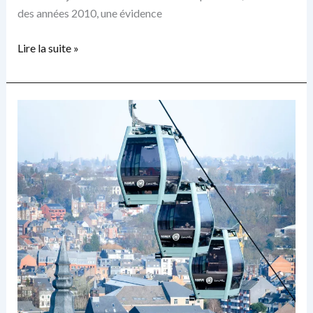
des années 2010, une évidence
Lire la suite »
La
Brasserie
de
la
Houppe
:
une
bière
de
Namur,
à
Namur