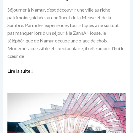
Séjourner à Namur, c’est découvrir une ville au riche
patrimoine, nichée au confluent de la Meuse et de la
Sambre. Parmi les expériences touristiques à ne surtout
pas manquer lors d’un séjour à la ZannA House, le
téléphérique de Namur occupe une place de choix.
Moderne, accessible et spectaculaire, il relie aujourd’hui le
cœur de
Le
Lire la suite »
téléphérique
de
Namur
:
une
attraction
incontournable
à