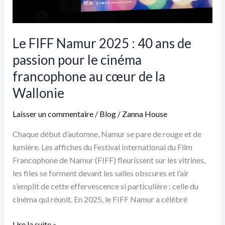
de
Namur,
à
Le FIFF Namur 2025 : 40 ans de
la
passion pour le cinéma
tombée
francophone au cœur de la
du
jour
Wallonie
Laisser un commentaire
/
Blog
/
Zanna House
Chaque début d’automne, Namur se pare de rouge et de
lumière. Les affiches du Festival International du Film
Francophone de Namur (FIFF) fleurissent sur les vitrines,
les files se forment devant les salles obscures et l’air
s’emplit de cette effervescence si particulière : celle du
cinéma qui réunit. En 2025, le FIFF Namur a célébré
Le
Lire la suite »