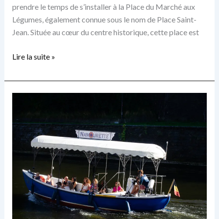
prendre le temps de s’installer à la Place du Marché aux
Légumes, également connue sous le nom de Place Saint-
Jean. Située au cœur du centre historique, cette place est
La
Lire la suite »
Place
du
Vieux
Marché
à
Namur
:
le
cœur
vivant
de
la